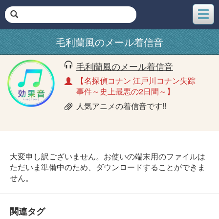
メ
ニ
ュ
毛利蘭風のメール着信音
ー
毛利蘭風のメール着信音
【名探偵コナン 江戸川コナン失踪
事件～史上最悪の2日間～】
人気アニメの着信音です!!
大変申し訳ございません。お使いの端末用のファイルは
ただいま準備中のため、ダウンロードすることができま
せん。
関連タグ