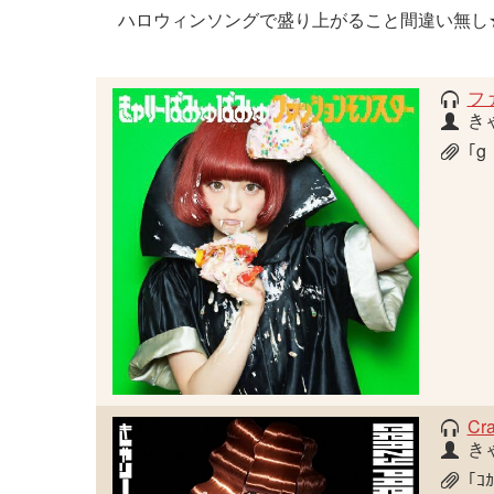
ハロウィンソングで盛り上がること間違い無し
フ
き
｢g
Cr
き
｢ｺｶ