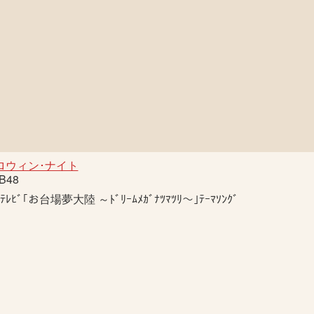
ロウィン･ナイト
B48
ﾞﾃﾚﾋﾞ｢お台場夢大陸 ～ﾄﾞﾘｰﾑﾒｶﾞﾅﾂﾏﾂﾘ～｣ﾃｰﾏｿﾝｸﾞ