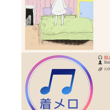
朝
So
ｼﾝ