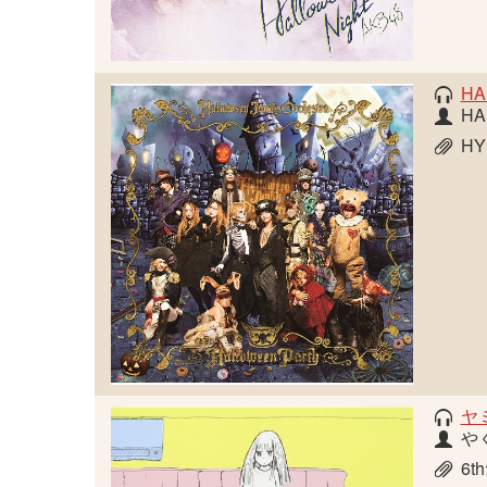
HA
HA
HY
ヤ
や
6th