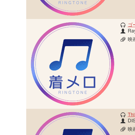
ゴ
Ray
映
Thi
DI
映画