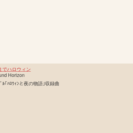
までハロウィン
und Horizon
ｸﾞﾙ｢ﾊﾛｳｨﾝと夜の物語｣収録曲