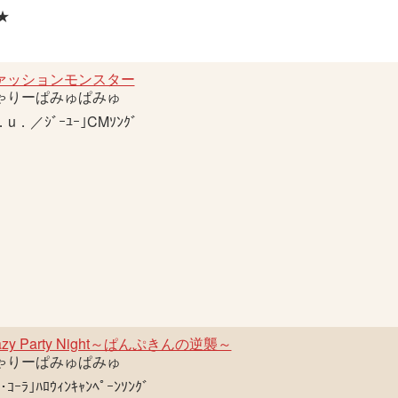
★
ァッションモンスター
ゃりーぱみゅぱみゅ
．u．／ｼﾞｰﾕｰ｣CMｿﾝｸﾞ
azy Party Night～ぱんぷきんの逆襲～
ゃりーぱみゅぱみゅ
･ｺｰﾗ｣ﾊﾛｳｨﾝｷｬﾝﾍﾟｰﾝｿﾝｸﾞ