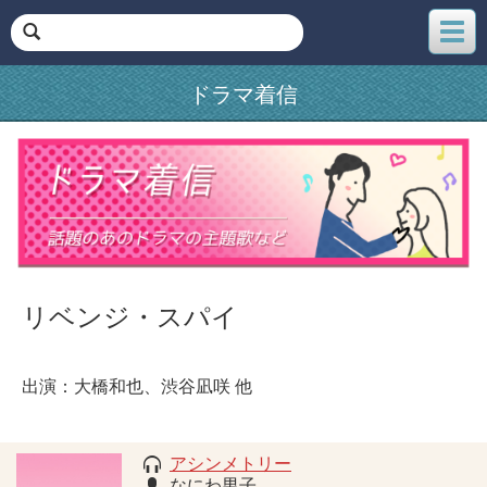
メ
ニ
ュ
ドラマ着信
ー
リベンジ・スパイ
出演：大橋和也、渋谷凪咲 他
アシンメトリー
なにわ男子