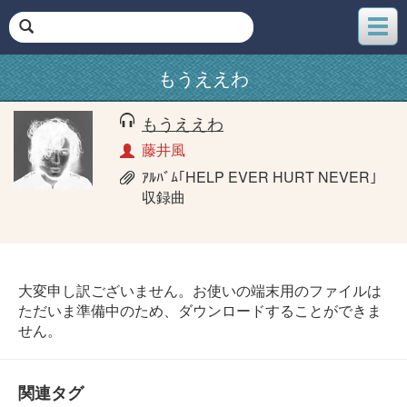
メ
ニ
ュ
もうええわ
ー
もうええわ
藤井風
ｱﾙﾊﾞﾑ｢HELP EVER HURT NEVER｣
収録曲
大変申し訳ございません。お使いの端末用のファイルは
ただいま準備中のため、ダウンロードすることができま
せん。
関連タグ