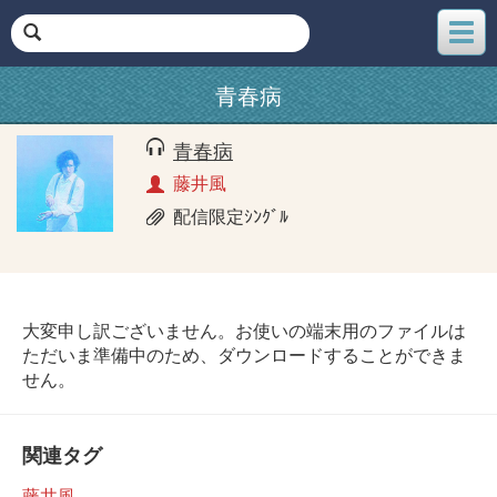
メ
ニ
ュ
青春病
ー
青春病
藤井風
配信限定ｼﾝｸﾞﾙ
大変申し訳ございません。お使いの端末用のファイルは
ただいま準備中のため、ダウンロードすることができま
せん。
関連タグ
藤井風