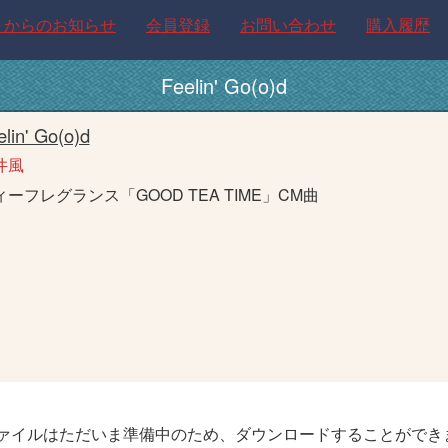
トからのお知らせ
会員登録
お問い合わせ
購入履歴
Feelin' Go(o)d
lin' Go(o)d
井風
ィーフレグランス「GOOD TEA TIME」CM曲
ァイルはただいま準備中のため、ダウンロードすることができ