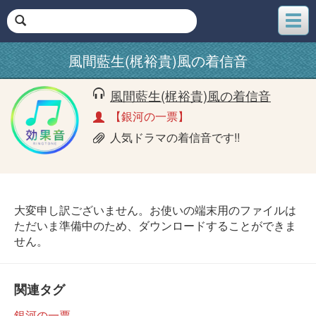
メ
ニ
ュ
風間藍生(梶裕貴)風の着信音
ー
風間藍生(梶裕貴)風の着信音
【銀河の一票】
人気ドラマの着信音です!!
大変申し訳ございません。お使いの端末用のファイルは
ただいま準備中のため、ダウンロードすることができま
せん。
関連タグ
銀河の一票