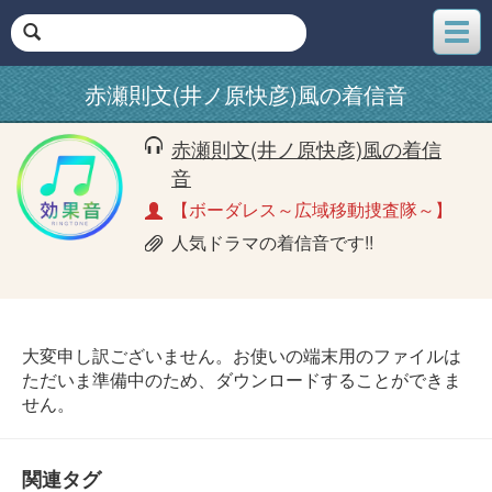
メ
ニ
ュ
赤瀬則文(井ノ原快彦)風の着信音
ー
赤瀬則文(井ノ原快彦)風の着信
音
【ボーダレス～広域移動捜査隊～】
人気ドラマの着信音です!!
大変申し訳ございません。お使いの端末用のファイルは
ただいま準備中のため、ダウンロードすることができま
せん。
関連タグ