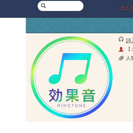
サイ
詩
【
人