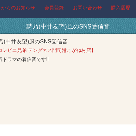
トからのお知らせ
会員登録
お問い合わせ
購入履歴
詩乃(中井友望)風のSNS受信音
乃(中井友望)風のSNS受信音
コンビニ兄弟 テンダネス門司港こがね村店】
気ドラマの着信音です!!