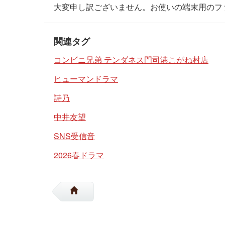
大変申し訳ございません。お使いの端末用のフ
関連タグ
コンビニ兄弟 テンダネス門司港こがね村店
ヒューマンドラマ
詩乃
中井友望
SNS受信音
2026春ドラマ